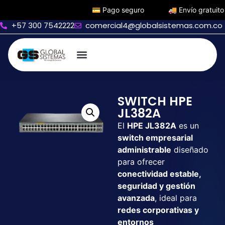
💳 Pago seguro
🚚 Envío gratuito

+57 300 7542222
comercial4@globalsistemas.com.co
SWITCH HPE
JL382A
El
HPE JL382A
es un
switch empresarial
administrable
diseñado
para ofrecer
conectividad estable,
seguridad y gestión
avanzada
, ideal para
redes corporativas y
entornos