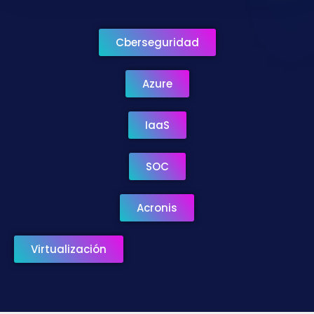
Cberseguridad
Azure
IaaS
SOC
Acronis
Virtualización