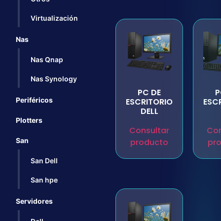
Virtualización
Nas
Nas Qnap
Nas Synology
PC DE
P
Periféricos
ESCRITORIO
ESC
DELL
Plotters
Consultar
Con
San
producto
pr
San Dell
San hpe
Servidores