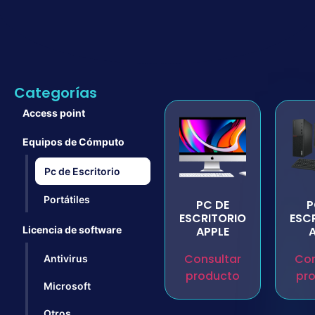
Categorías
Access point
Equipos de Cómputo
Pc de Escritorio
Portátiles
PC DE
P
ESCRITORIO
ESC
Licencia de software
APPLE
Consultar
Con
Antivirus
producto
pr
Microsoft
Otros