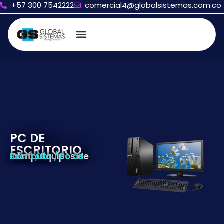
+57 300 7542222
comercial4@globalsistemas.com.co
PC DE
ESCRITORIO
Inicio
Equipos de Cómputo
/ Pc de Escritorio
/