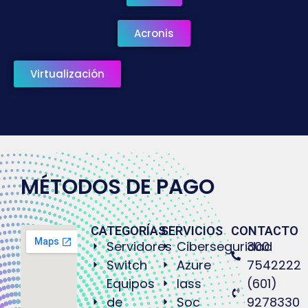
Acronis
Virtualización
MÉTODOS DE PAGO
CATEGORÍAS
SERVICIOS
CONTACTO
Servidores
Ciberseguridad
300
Switch
Azure
7542222
Equipos
Iass
(601)
de
Soc
9278330