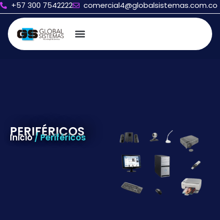
+57 300 7542222
comercial4@globalsistemas.com.co
PERIFÉRICOS
Inicio
/ Periféricos