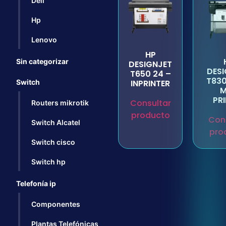
Dell
Hp
Lenovo
HP
Sin categorizar
DESIGNJET
DES
T650 24 –
T830
Switch
INPRINTER
M
PR
Consultar
Routers mikrotik
producto
Con
Switch Alcatel
pro
Switch cisco
Switch hp
Telefonía ip
Componentes
Plantas Telefónicas