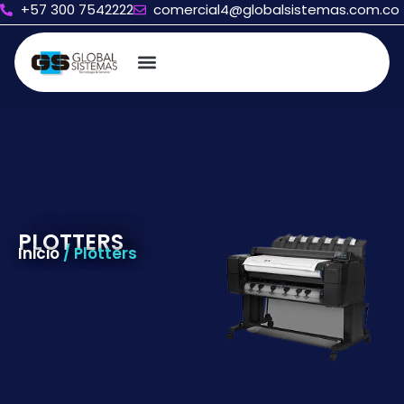
+57 300 7542222
comercial4@globalsistemas.com.co
PLOTTERS
Inicio
/ Plotters