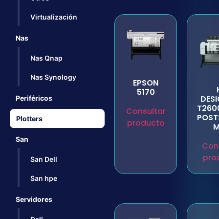
Virtualización
Nas
Nas Qnap
Nas Synology
EPSON
5170
DES
Periféricos
T260
Consultar
POST
Plotters
producto
M
San
Con
pro
San Dell
San hpe
Servidores