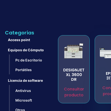
Categorías
Access point
Equipos de Cómputo
Pc de Escritorio
DESIGNJET
Portátiles
EP
XL 3600
3
DR
Licencia de software
Con
Consultar
Antivirus
pro
producto
Microsoft
Otros