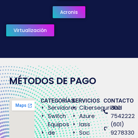
Acronis
Virtualización
MÉTODOS DE PAGO
CATEGORÍAS
SERVICIOS
CONTACTO
Servidores
Ciberseguridad
300
Switch
Azure
7542222
Equipos
Iass
(601)
de
Soc
9278330