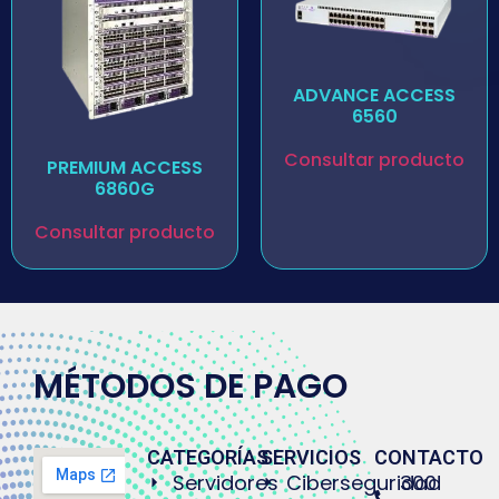
ADVANCE ACCESS
6560
Consultar producto
PREMIUM ACCESS
6860G
Consultar producto
MÉTODOS DE PAGO
CATEGORÍAS
SERVICIOS
CONTACTO
Servidores
Ciberseguridad
300