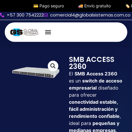
💳 Pago seguro
🚚 Envío gratuito
🏷️ Black F
+57 300 7542222
comercial4@globalsistemas.com.co
SMB ACCESS
2360
El
SMB Access 2360
es un
switch de acceso
empresarial
diseñado
para ofrecer
conectividad estable,
fácil administración y
rendimiento confiable
,
ideal para
pequeñas y
medianas empresas
.