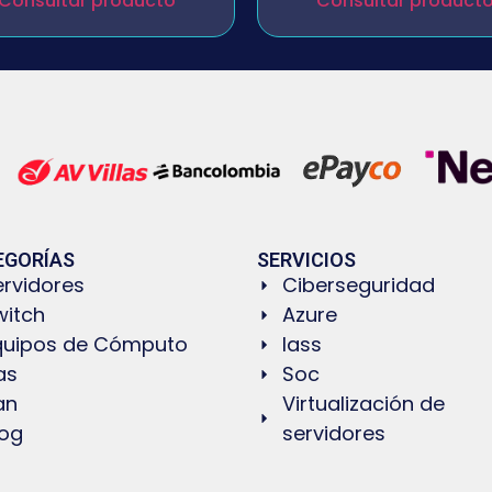
Consultar producto
Consultar product
EGORÍAS
SERVICIOS
ervidores
Ciberseguridad
witch
Azure
quipos de Cómputo
Iass
as
Soc
an
Virtualización de
log
servidores