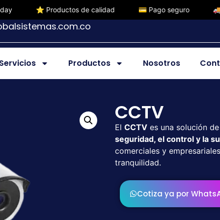
ductos de calidad
💳 Pago seguro
🚚 Envío gratuito
obalsistemas.com.co
Servicios
Productos
Nosotros
Cont
CCTV
El
CCTV
es una solución d
seguridad, el control y la s
comerciales y empresariale
tranquilidad.
Cotiza ya por Whats