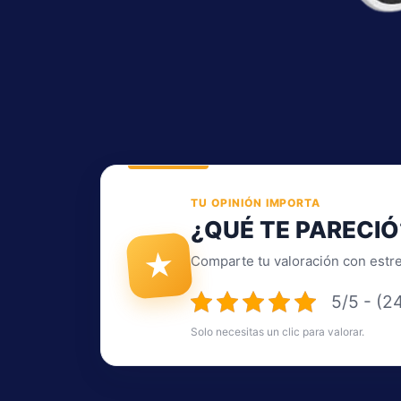
TU OPINIÓN IMPORTA
¿QUÉ TE PARECIÓ
★
Comparte tu valoración con estrel
5/5 - (2
Solo necesitas un clic para valorar.