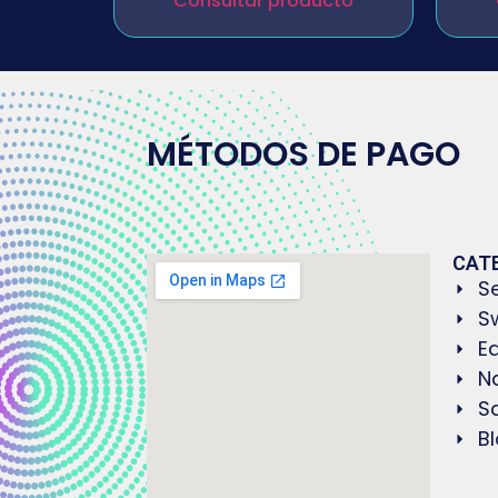
Consultar producto
MÉTODOS DE PAGO
CAT
S
S
E
N
S
B