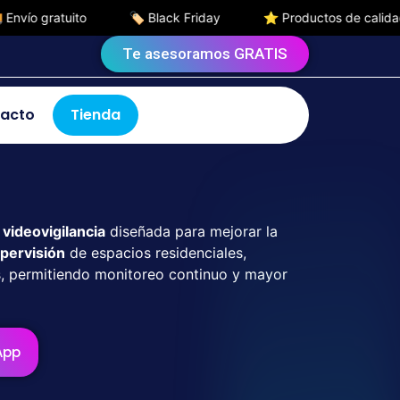
🏷️ Black Friday
⭐ Productos de calidad
Te asesoramos GRATIS
acto
Tienda
e
videovigilancia
diseñada para mejorar la
upervisión
de espacios residenciales,
s, permitiendo monitoreo continuo y mayor
App