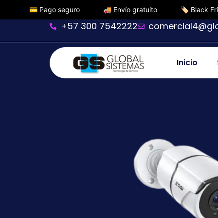
 seguro
🚚 Envío gratuito
🏷️ Black Friday
⭐ Pro
+57 300 7542222
comercial4@gl
Inicio